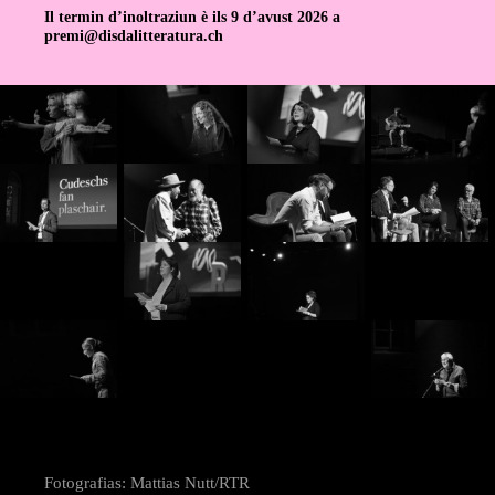
Il termin d’inoltraziun è ils 9 d’avust 2026 a
premi@disdalitteratura.ch
Fotografias: Mattias Nutt/RTR