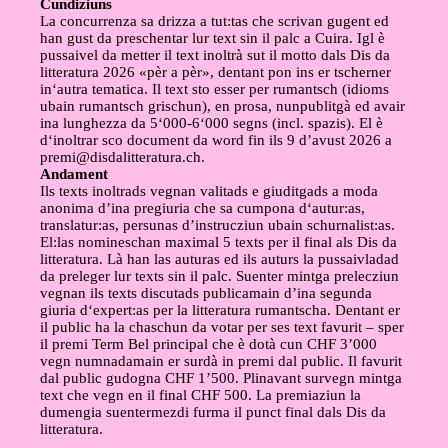
Cundiziuns
La concurrenza sa drizza a tut:tas che scrivan gugent ed
han gust da preschentar lur text sin il palc a Cuira. Igl è
pussaivel da metter il text inoltrà sut il motto dals Dis da
litteratura 2026 «pèr a pèr», dentant pon ins er tscherner
in‘autra tematica. Il text sto esser per rumantsch (idioms
ubain rumantsch grischun), en prosa, nunpublitgà ed avair
ina lunghezza da 5‘000-6‘000 segns (incl. spazis). El è
d‘inoltrar sco document da word fin ils 9 d’avust 2026 a
premi@disdalitteratura.ch
.
Andament
Ils texts inoltrads vegnan valitads e giuditgads a moda
anonima d’ina pregiuria che sa cumpona d‘autur:as,
translatur:as, persunas d’instrucziun ubain schurnalist:as.
El:las nomineschan maximal 5 texts per il final als Dis da
litteratura. Là han las auturas ed ils auturs la pussaivladad
da preleger lur texts sin il palc. Suenter mintga prelecziun
vegnan ils texts discutads publicamain d’ina segunda
giuria d‘expert:as per la litteratura rumantscha. Dentant er
il public ha la chaschun da votar per ses text favurit – sper
il premi Term Bel principal che è dotà cun CHF 3’000
vegn numnadamain er surdà in premi dal public. Il favurit
dal public gudogna CHF 1’500. Plinavant survegn mintga
text che vegn en il final CHF 500. La premiaziun la
dumengia suentermezdi furma il punct final dals Dis da
litteratura.