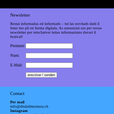
Newsletter
Restai infurmadas ed infurmads – tut las novitads datti il
futur mo pli en furma digitala. As annunziai uss per nossa
newsletter per retschaiver tuttas infurmaziuns davart il
festival!
Premum:
Num:
E-Mail:
Contact
Per mail
info@disdalitteratura.ch
Instagram