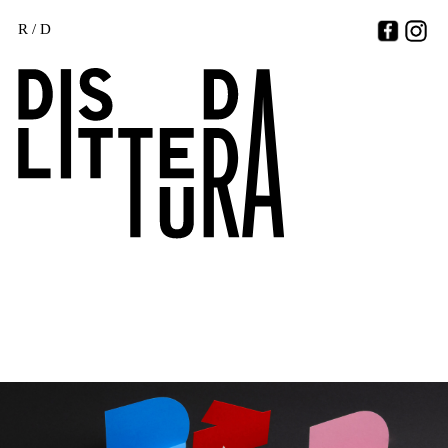
R
/
D