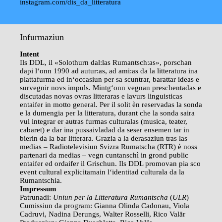
instagram.com/dis_da_litteratura
Infurmaziun
Intent
Ils DDL, il «Solothurn dal:las Rumantsch:as», porschan
dapi l‘onn 1990 ad autur:as, ad ami:as da la litteratura ina
plattafurma ed in‘occasiun per sa scuntrar, barattar ideas e
survegnir novs impuls. Mintg‘onn vegnan preschentadas e
discutadas novas ovras litteraras e lavurs linguisticas
entaifer in motto general. Per il solit èn reservadas la sonda
e la dumengia per la litteratura, durant che la sonda saira
vul integrar er autras furmas culturalas (musica, teater,
cabaret) e dar ina pussaivladad da seser ensemen tar in
bierin da la bar litterara. Grazia a la derasaziun tras las
medias – Radiotelevisiun Svizra Rumatscha (RTR) è noss
partenari da medias – vegn cuntanschì in grond public
entaifer ed ordaifer il Grischun. Ils DDL promovan pia sco
event cultural explicitamain l‘identitad culturala da la
Rumantschia.
Impressum
Patrunadi:
Uniun per la Litteratura Rumantscha
(
ULR
)
Cumissiun da program: Gianna Olinda Cadonau, Viola
Cadruvi, Nadina Derungs, Walter Rosselli, Rico Valär