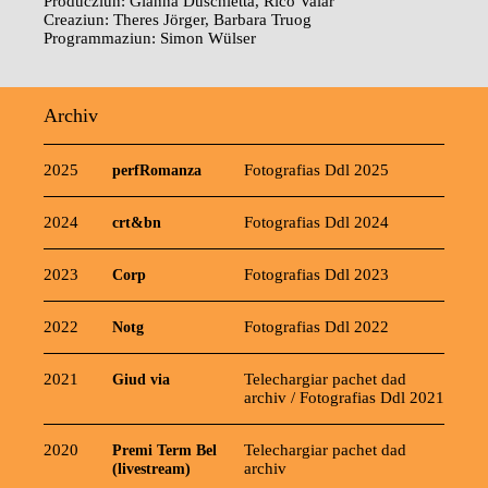
Producziun: Gianna Duschletta, Rico Valär
Creaziun: Theres Jörger, Barbara Truog
Programmaziun: Simon Wülser
Archiv
2025
perfRomanza
Fotografias Ddl 2025
2024
crt&bn
Fotografias Ddl 2024
2023
Corp
Fotografias Ddl 2023
2022
Notg
Fotografias Ddl 2022
2021
Giud via
Telechargiar pachet dad
archiv
/
Fotografias Ddl 2021
2020
Premi Term Bel
Telechargiar pachet dad
(livestream)
archiv