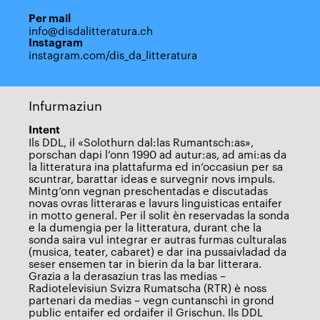
Per mail
info@disdalitteratura.ch
Instagram
instagram.com/dis_da_litteratura
Infurmaziun
Intent
Ils DDL, il «Solothurn dal:las Rumantsch:as»,
porschan dapi l‘onn 1990 ad autur:as, ad ami:as da
la litteratura ina plattafurma ed in‘occasiun per sa
scuntrar, barattar ideas e survegnir novs impuls.
Mintg‘onn vegnan preschentadas e discutadas
novas ovras litteraras e lavurs linguisticas entaifer
in motto general. Per il solit èn reservadas la sonda
e la dumengia per la litteratura, durant che la
sonda saira vul integrar er autras furmas culturalas
(musica, teater, cabaret) e dar ina pussaivladad da
seser ensemen tar in bierin da la bar litterara.
Grazia a la derasaziun tras las medias –
Radiotelevisiun Svizra Rumatscha (RTR) è noss
partenari da medias – vegn cuntanschì in grond
public entaifer ed ordaifer il Grischun. Ils DDL