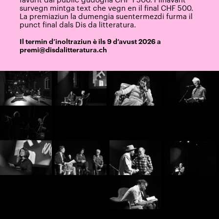
survegn mintga text che vegn en il final CHF 500.
La premiaziun la dumengia suentermezdi furma il
punct final dals Dis da litteratura.
Il termin d’inoltraziun è ils 9 d’avust 2026 a
premi@disdalitteratura.ch