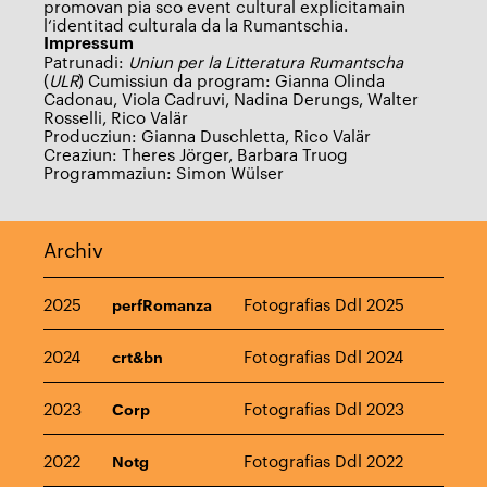
promovan pia sco event cultural explicitamain
l‘identitad culturala da la Rumantschia.
Impressum
Patrunadi:
Uniun per la Litteratura Rumantscha
(
ULR
) Cumissiun da program: Gianna Olinda
Cadonau, Viola Cadruvi, Nadina Derungs, Walter
Rosselli, Rico Valär
Producziun: Gianna Duschletta, Rico Valär
Creaziun: Theres Jörger, Barbara Truog
Programmaziun: Simon Wülser
Archiv
2025
Fotografias Ddl 2025
perfRomanza
2024
Fotografias Ddl 2024
crt&bn
2023
Fotografias Ddl 2023
Corp
2022
Fotografias Ddl 2022
Notg