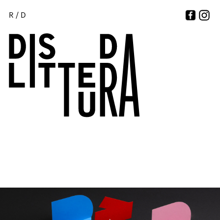
R
/
D