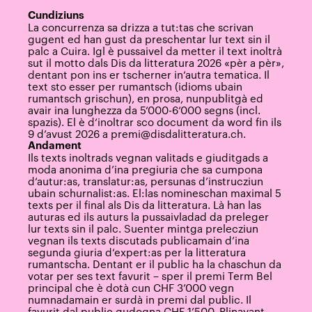
Cundiziuns
La concurrenza sa drizza a tut:tas che scrivan
gugent ed han gust da preschentar lur text sin il
palc a Cuira. Igl è pussaivel da metter il text inoltrà
sut il motto dals Dis da litteratura 2026 «pèr a pèr»,
dentant pon ins er tscherner in‘autra tematica. Il
text sto esser per rumantsch (idioms ubain
rumantsch grischun), en prosa, nunpublitgà ed
avair ina lunghezza da 5‘000-6‘000 segns (incl.
spazis). El è d‘inoltrar sco document da word fin ils
9 d’avust 2026 a
premi@disdalitteratura.ch
.
Andament
Ils texts inoltrads vegnan valitads e giuditgads a
moda anonima d’ina pregiuria che sa cumpona
d‘autur:as, translatur:as, persunas d’instrucziun
ubain schurnalist:as. El:las nomineschan maximal 5
texts per il final als Dis da litteratura. Là han las
auturas ed ils auturs la pussaivladad da preleger
lur texts sin il palc. Suenter mintga prelecziun
vegnan ils texts discutads publicamain d’ina
segunda giuria d‘expert:as per la litteratura
rumantscha. Dentant er il public ha la chaschun da
votar per ses text favurit – sper il premi Term Bel
principal che è dotà cun CHF 3’000 vegn
numnadamain er surdà in premi dal public. Il
favurit dal public gudogna CHF 1’500. Plinavant