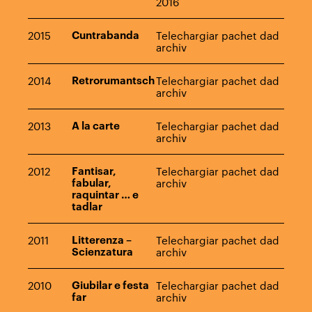
2016
2015
Cuntrabanda
Telechargiar pachet dad
archiv
2014
Retrorumantsch
Telechargiar pachet dad
archiv
2013
A la carte
Telechargiar pachet dad
archiv
2012
Fantisar,
Telechargiar pachet dad
fabular,
archiv
raquintar … e
tadlar
2011
Litterenza –
Telechargiar pachet dad
Scienzatura
archiv
2010
Giubilar e festa
Telechargiar pachet dad
far
archiv