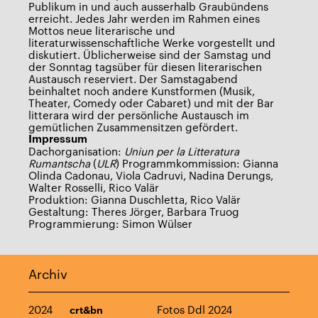
Publikum in und auch ausserhalb Graubündens
erreicht. Jedes Jahr werden im Rahmen eines
Mottos neue literarische und
literaturwissenschaftliche Werke vorgestellt und
diskutiert. Üblicherweise sind der Samstag und
der Sonntag tagsüber für diesen literarischen
Austausch reserviert. Der Samstagabend
beinhaltet noch andere Kunstformen (Musik,
Theater, Comedy oder Cabaret) und mit der Bar
litterara wird der persönliche Austausch im
gemütlichen Zusammensitzen gefördert.
Impressum
Dachorganisation:
Uniun per la Litteratura
Rumantscha
(
ULR
) Programmkommission: Gianna
Olinda Cadonau, Viola Cadruvi, Nadina Derungs,
Walter Rosselli, Rico Valär
Produktion: Gianna Duschletta, Rico Valär
Gestaltung: Theres Jörger, Barbara Truog
Programmierung: Simon Wülser
Archiv
2024
Fotos Ddl 2024
crt&bn