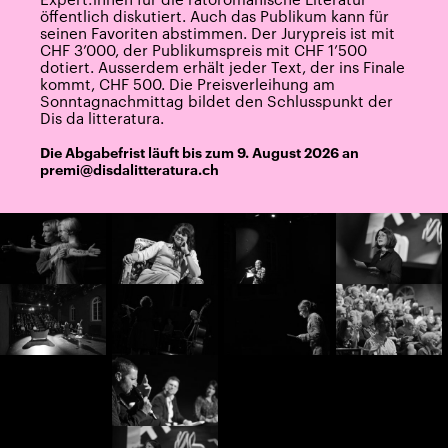
öffentlich diskutiert. Auch das Publikum kann für
seinen Favoriten abstimmen. Der Jurypreis ist mit
CHF 3’000, der Publikumspreis mit CHF 1’500
dotiert. Ausserdem erhält jeder Text, der ins Finale
kommt, CHF 500. Die Preisverleihung am
Sonntagnachmittag bildet den Schlusspunkt der
Dis da litteratura.
Die Abgabefrist läuft bis zum 9. August 2026 an
premi@disdalitteratura.ch