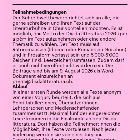
Teilnahmebedingungen
Der Schreibwettbewerb richtet sich an alle, die
gerne schreiben und ihren Text auf der
Literaturbühne in Chur vorstellen möchten. Es ist
möglich, das Motto der Dis da litteratura 2026 «pèr
a pèr» im Text aufzunehmen oder eine andere
Thematik zu wählen. Der Text muss auf
Rätoromanisch (Idiome oder Rumantsch Grischun)
und in Prosaform verfasst sein und 5‘000-6’000
Zeichen (inkl. Leerzeichen) umfassen. Zudem darf
er noch nicht veröffentlicht worden sein. Die
Beiträge sind bis am 9. August 2026 als Word-
Dokument einzureichen an
premi@disdalitteratura.ch
.
Ablauf
In einer ersten Runde werden alle Texte anonym
von einer Vorjury beurteilt, die sich aus
Schriftsteller:innen, Übersetzer:innen,
Lehrpersonen und Medienschaffenden
zusammensetzt. Maximal fünf der eingereichten
Texte kommen in die Finalrunde an den Dis da
litteratura. Dort haben die Teilnehmer:innen die
Möglichkeit, ihre Texte vorzulesen. Nach jeder
Vorlesung werden sie von einer Jury aus
Expert:innen für die rätoromanische Literatur