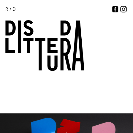
R
/
D